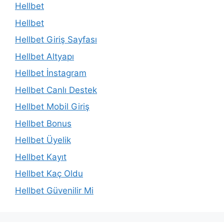
Hellbet
Hellbet
Hellbet Giriş Sayfası
Hellbet Altyapı
Hellbet İnstagram
Hellbet Canlı Destek
Hellbet Mobil Giriş
Hellbet Bonus
Hellbet Üyelik
Hellbet Kayıt
Hellbet Kaç Oldu
Hellbet Güvenilir Mi