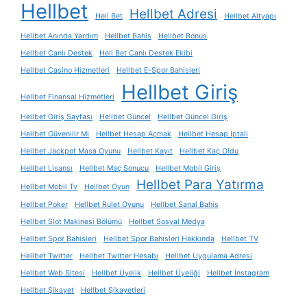
Hellbet
Hellbet Adresi
Hell Bet
Hellbet Altyapı
Hellbet Anında Yardım
Hellbet Bahis
Hellbet Bonus
Hellbet Canlı Destek
Hell Bet Canlı Destek Ekibi
Hellbet Casino Hizmetleri
Hellbet E-Spor Bahisleri
Hellbet Giriş
Hellbet Finansal Hizmetleri
Hellbet Giriş Sayfası
Hellbet Güncel
Hellbet Güncel Giriş
Hellbet Güvenilir Mi
Hellbet Hesap Açmak
Hellbet Hesap İptali
Hellbet Jackpot Masa Oyunu
Hellbet Kayıt
Hellbet Kaç Oldu
Hellbet Lisansı
Hellbet Maç Sonucu
Hellbet Mobil Giriş
Hellbet Para Yatırma
Hellbet Mobil Tv
Hellbet Oyun
Hellbet Poker
Hellbet Rulet Oyunu
Hellbet Sanal Bahis
Hellbet Slot Makinesi Bölümü
Hellbet Sosyal Medya
Hellbet Spor Bahisleri
Hellbet Spor Bahisleri Hakkında
Hellbet TV
Hellbet Twitter
Hellbet Twitter Hesabı
Hellbet Uygulama Adresi
Hellbet Web Sitesi
Hellbet Üyelik
Hellbet Üyeliği
Hellbet İnstagram
Hellbet Şikayet
Hellbet Şikayetleri