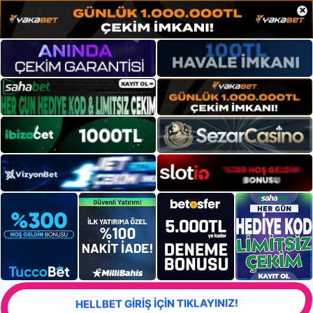
×
HELLBET GİRİŞ İÇİN TIKLAYINIZ!