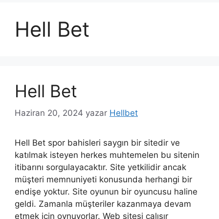
Hell Bet
Hell Bet
Haziran 20, 2024
yazar
Hellbet
Hell Bet spor bahisleri saygın bir sitedir ve
katılmak isteyen herkes muhtemelen bu sitenin
itibarını sorgulayacaktır. Site yetkilidir ancak
müşteri memnuniyeti konusunda herhangi bir
endişe yoktur. Site oyunun bir oyuncusu haline
geldi. Zamanla müşteriler kazanmaya devam
etmek için oynuyorlar. Web sitesi çalışır