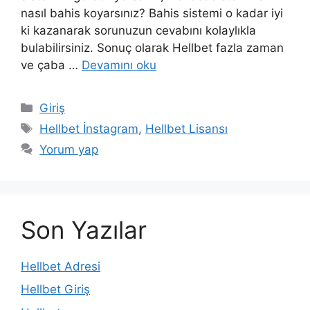
nasıl bahis koyarsınız? Bahis sistemi o kadar iyi
ki kazanarak sorunuzun cevabını kolaylıkla
bulabilirsiniz. Sonuç olarak Hellbet fazla zaman
ve çaba …
Devamını oku
Kategoriler
Giriş
Etiketler
Hellbet İnstagram
,
Hellbet Lisansı
Yorum yap
Son Yazılar
Hellbet Adresi
Hellbet Giriş