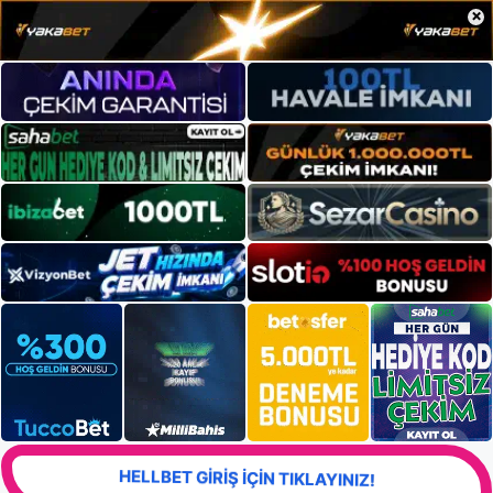
×
HELLBET GİRİŞ İÇİN TIKLAYINIZ!