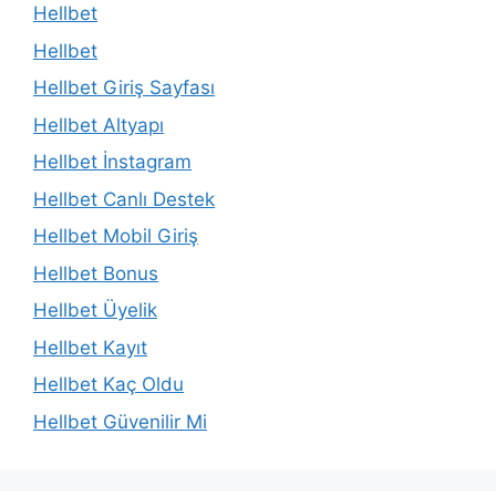
Hellbet
Hellbet
Hellbet Giriş Sayfası
Hellbet Altyapı
Hellbet İnstagram
Hellbet Canlı Destek
Hellbet Mobil Giriş
Hellbet Bonus
Hellbet Üyelik
Hellbet Kayıt
Hellbet Kaç Oldu
Hellbet Güvenilir Mi