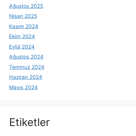
Ağustos 2025
Nisan 2025
Kasım 2024
Ekim 2024
Eylül 2024
Ağustos 2024
Temmuz 2024
Haziran 2024
Mayıs 2024
Etiketler