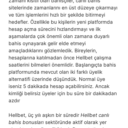
Zamanı kısıtlı olan bahisçiler, canlı bahis
sitelerinde zamanlarını en üst düzeye çıkarmayı
ve tüm işlemlerini hızlı bir şekilde bitirmeyi
hedefler. Özellikle bu kişilerin yeni platformda
hesap açma sürecini hızlandırmayı ve ilk
aşamalarda çok önemli olan zamana duyarlı
bahis oynayarak gelir elde etmeyi
amaçladıklarını gözlemledik. Bireylerin,
hesaplarına katılmadan önce Hellbet çalışma
saatlerini bilmeleri önemlidir. Başlangıçta bahis
platformunda mevcut olan iki farklı üyelik
alternatifi üzerinde düşündük. Normal üye
iseniz 5 dakikada hesap açabilirsiniz. Ancak
kimliği belirsiz üyeler için bu süre bir dakikadan
azdır
Hellbet, üç yılı aşkın bir süredir
Hellbet
canlı
bahis bonusları
sektöründe aktif olarak yer