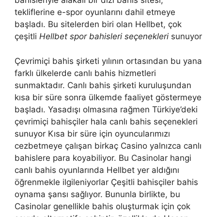
bahisleriyle alakalı bir dizi bahis sitesi,
tekliflerine e-spor oyunlarını dahil etmeye
başladı. Bu sitelerden biri olan Hellbet, çok
çeşitli
Hellbet
spor bahisleri seçenekleri
sunuyor
Çevrimiçi bahis şirketi yılının ortasından bu yana
farklı ülkelerde canlı bahis hizmetleri
sunmaktadır. Canlı bahis şirketi kuruluşundan
kısa bir süre sonra ülkemde faaliyet göstermeye
başladı. Yasadışı olmasına rağmen Türkiye’deki
çevrimiçi bahisçiler hala canlı bahis seçenekleri
sunuyor Kısa bir süre için oyuncularımızı
cezbetmeye çalışan birkaç Casino yalnızca canlı
bahislere para koyabiliyor. Bu Casinolar hangi
canlı bahis oyunlarında Hellbet yer aldığını
öğrenmekle ilgileniyorlar Çeşitli bahisçiler bahis
oynama şansı sağlıyor. Bununla birlikte, bu
Casinolar genellikle bahis oluşturmak için çok