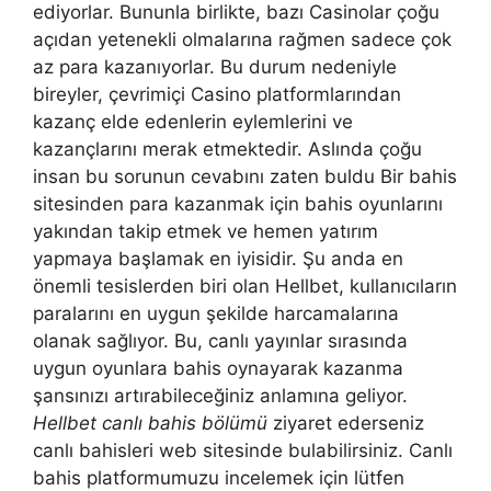
ediyorlar. Bununla birlikte, bazı Casinolar çoğu
açıdan yetenekli olmalarına rağmen sadece çok
az para kazanıyorlar. Bu durum nedeniyle
bireyler, çevrimiçi Casino platformlarından
kazanç elde edenlerin eylemlerini ve
kazançlarını merak etmektedir. Aslında çoğu
insan bu sorunun cevabını zaten buldu Bir bahis
sitesinden para kazanmak için bahis oyunlarını
yakından takip etmek ve hemen yatırım
yapmaya başlamak en iyisidir. Şu anda en
önemli tesislerden biri olan Hellbet, kullanıcıların
paralarını en uygun şekilde harcamalarına
olanak sağlıyor. Bu, canlı yayınlar sırasında
uygun oyunlara bahis oynayarak kazanma
şansınızı artırabileceğiniz anlamına geliyor.
Hellbet c
anlı bahis bölümü
ziyaret ederseniz
canlı bahisleri web sitesinde bulabilirsiniz. Canlı
bahis platformumuzu incelemek için lütfen