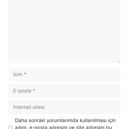
Yorum
İsim
E-
posta
İnternet
sitesi
Daha sonraki yorumlarımda kullanılması için
adım, e-posta adresim ve site adresim bu