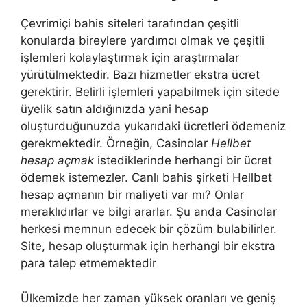
Çevrimiçi bahis siteleri tarafından çeşitli
konularda bireylere yardımcı olmak ve çeşitli
işlemleri kolaylaştırmak için araştırmalar
yürütülmektedir. Bazı hizmetler ekstra ücret
gerektirir. Belirli işlemleri yapabilmek için sitede
üyelik satın aldığınızda yani hesap
oluşturduğunuzda yukarıdaki ücretleri ödemeniz
gerekmektedir. Örneğin, Casinolar
Hellbet
hesap açmak
istediklerinde herhangi bir ücret
ödemek istemezler. Canlı bahis şirketi Hellbet
hesap açmanın bir maliyeti var mı? Onlar
meraklıdırlar ve bilgi ararlar. Şu anda Casinolar
herkesi memnun edecek bir çözüm bulabilirler.
Site, hesap oluşturmak için herhangi bir ekstra
para talep etmemektedir
Ülkemizde her zaman yüksek oranları ve geniş