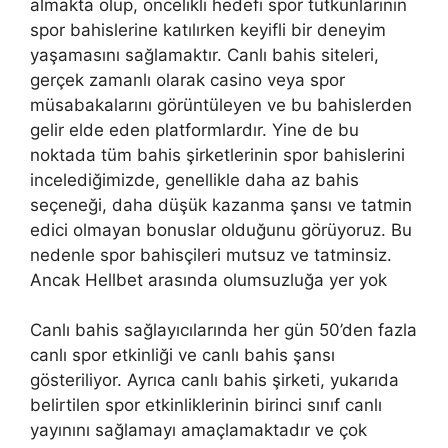
almakta olup, öncelikli hedefi spor tutkunlarının
spor bahislerine katılırken keyifli bir deneyim
yaşamasını sağlamaktır. Canlı bahis siteleri,
gerçek zamanlı olarak casino veya spor
müsabakalarını görüntüleyen ve bu bahislerden
gelir elde eden platformlardır. Yine de bu
noktada tüm bahis şirketlerinin spor bahislerini
incelediğimizde, genellikle daha az bahis
seçeneği, daha düşük kazanma şansı ve tatmin
edici olmayan bonuslar olduğunu görüyoruz. Bu
nedenle spor bahisçileri mutsuz ve tatminsiz.
Ancak Hellbet arasında olumsuzluğa yer yok
Canlı bahis sağlayıcılarında her gün 50’den fazla
canlı spor etkinliği ve canlı bahis şansı
gösteriliyor. Ayrıca canlı bahis şirketi, yukarıda
belirtilen spor etkinliklerinin birinci sınıf canlı
yayınını sağlamayı amaçlamaktadır ve çok