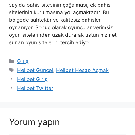
sayıda bahis sitesinin çoğalması, ek bahis
sitelerinin kurulmasına yol açmaktadır. Bu
bölgede sahtekâr ve kalitesiz bahisler
oynanıyor. Sonuç olarak oyuncular verimsiz
oyun sitelerinden uzak durarak üstün hizmet
sunan oyun sitelerini tercih ediyor.
Kategoriler
Giriş
Etiketler
Hellbet Güncel
,
Hellbet Hesap Açmak
Hellbet Giriş
Hellbet Twitter
Yorum yapın