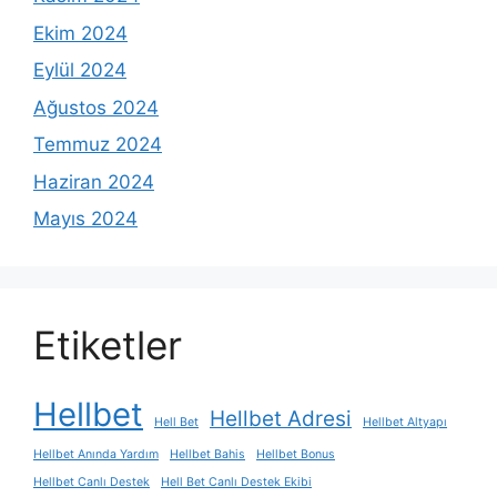
Ekim 2024
Eylül 2024
Ağustos 2024
Temmuz 2024
Haziran 2024
Mayıs 2024
Etiketler
Hellbet
Hellbet Adresi
Hell Bet
Hellbet Altyapı
Hellbet Anında Yardım
Hellbet Bahis
Hellbet Bonus
Hellbet Canlı Destek
Hell Bet Canlı Destek Ekibi