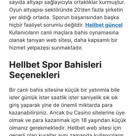
sayıda altyapı sağlayıcıyla ortaklıklar kurmuştur.
Oyun altyapısı sektöründe 20’den fazla şirketin
yer aldığı ortada. Sporun başarısından başka
hiçbir faaliyet sorumlu değildir.
Hellbet güncel
Kullanıcıların canlı maçlara bahis oynamasına
olanak tanıyan web sitesi, daha kapsamlı bir
hizmet yelpazesi sunmaktadır.
Hellbet Spor Bahisleri
Seçenekleri
Bir canlı bahis sitesine küçük bir yatırımla bile
ister günlük ister saatlik ister saniyelik sık sık
giriş yaparak yine de önemli miktarda para
kazanabilirsiniz. Ancak bu Casino sitelerine üye
olmak ve para kazanmak için 18 yaşından küçük
olmanız gerekmektedir. Hellbet web sitesi için
geçerli olan kurallar aynı zamanda kullanıcıların