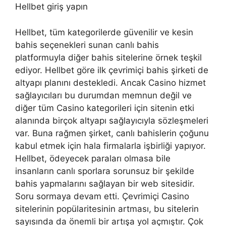
Hellbet giriş yapın
Hellbet, tüm kategorilerde güvenilir ve kesin
bahis seçenekleri sunan canlı bahis
platformuyla diğer bahis sitelerine örnek teşkil
ediyor. Hellbet göre ilk çevrimiçi bahis şirketi de
altyapı planını destekledi. Ancak Casino hizmet
sağlayıcıları bu durumdan memnun değil ve
diğer tüm Casino kategorileri için sitenin etki
alanında birçok altyapı sağlayıcıyla sözleşmeleri
var. Buna rağmen şirket, canlı bahislerin çoğunu
kabul etmek için hala firmalarla işbirliği yapıyor.
Hellbet, ödeyecek paraları olmasa bile
insanların canlı sporlara sorunsuz bir şekilde
bahis yapmalarını sağlayan bir web sitesidir.
Soru sormaya devam etti. Çevrimiçi Casino
sitelerinin popülaritesinin artması, bu sitelerin
sayısında da önemli bir artışa yol açmıştır. Çok